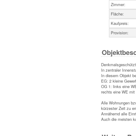
Zimmer:
Fläche:
Kaufpreis:
Provision:
Objektbesc
Denkmalsgeschützte
In zentraler Innen
In diesem Objekt b
EG: 2 kleine Gewerb
OG 1: links eine WE
rechts eine WE mit
Alle Wohnungen bzw
kürzester Zeit zu er
Annähernd alle Einr
Auch die meisten ku