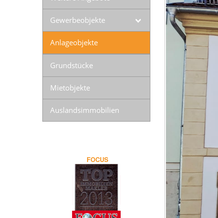
Gewerbeobjekte
Anlageobjekte
Grundstücke
Mietobjekte
Auslandsimmobilien
FOCUS