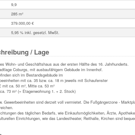
9,9
285 m²
379.000,00 €
5,95 % inkl. gesetzl. MwSt.
hreibung / Lage
s Wohn- und Geschäftshaus aus der ersten Hälfte des 16. Jahrhunderts.
stadtlage Coburgs, mit ausbaufähigem Gebäude im Innenhof.
efinden sich im Bestandsgebäude im
eeinheiten mit ca. 35 bzw. ca. 18 m jeweils mit Schaufenster
 mit ca. 50 m², Mitte ca. 53 m²
 ca. 73 m² (= Etagenwohnung 1. + 2. Stock)
. Gewerbeeinheiten sind derzeit voll vermietet. Die Fußgängerzone - Marktp
reichen.
ichtungen des täglichen Bedarfs, wie Einkaufsmöglichkeiten, Ärzte, Apotheken
lturellen Einrichtungen, wie das Landestheater, Reithalle, Kirchen sind bequ