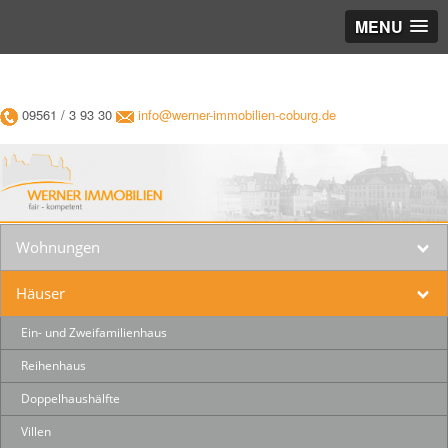
MENU
09561 / 3 93 30
info@werner-immobilien-coburg.de
Wohnungen
Häuser
Ein- und Zweifamilienhaus
Reihenhaus
Doppelhaushälfte
Villen