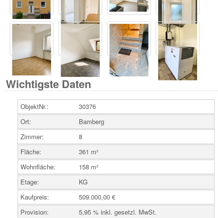
Wichtigste Daten
ObjektNr.:
30376
Ort:
Bamberg
Zimmer:
8
Fläche:
361 m²
Wohnfläche:
158 m²
Etage:
KG
Kaufpreis:
509.000,00 €
Provision:
5,95 % inkl. gesetzl. MwSt.