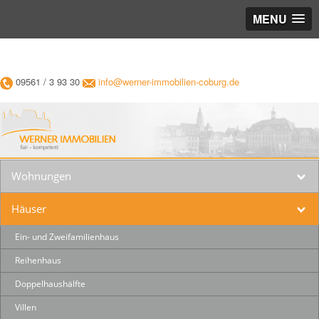
MENU
09561 / 3 93 30
info@werner-immobilien-coburg.de
Wohnungen
Häuser
Ein- und Zweifamilienhaus
Reihenhaus
Doppelhaushälfte
Villen