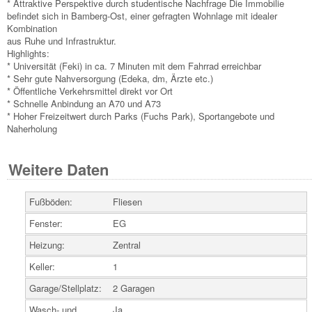
* Attraktive Perspektive durch studentische Nachfrage Die Immobilie
befindet sich in Bamberg-Ost, einer gefragten Wohnlage mit idealer
Kombination
aus Ruhe und Infrastruktur.
Highlights:
* Universität (Feki) in ca. 7 Minuten mit dem Fahrrad erreichbar
* Sehr gute Nahversorgung (Edeka, dm, Ärzte etc.)
* Öffentliche Verkehrsmittel direkt vor Ort
* Schnelle Anbindung an A70 und A73
* Hoher Freizeitwert durch Parks (Fuchs Park), Sportangebote und
Naherholung
Weitere Daten
Fußböden:
Fliesen
Fenster:
EG
Heizung:
Zentral
Keller:
1
Garage/Stellplatz:
2 Garagen
Wasch- und
Ja